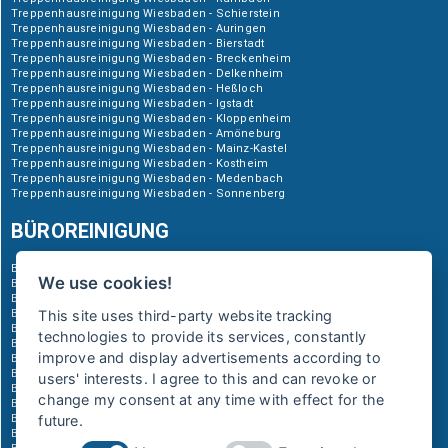
Treppenhausreinigung Wiesbaden - Schierstein
Treppenhausreinigung Wiesbaden - Auringen
Treppenhausreinigung Wiesbaden - Bierstadt
Treppenhausreinigung Wiesbaden - Breckenheim
Treppenhausreinigung Wiesbaden - Delkenheim
Treppenhausreinigung Wiesbaden - Heßloch
Treppenhausreinigung Wiesbaden - Igstadt
Treppenhausreinigung Wiesbaden - Kloppenheim
Treppenhausreinigung Wiesbaden - Amöneburg
Treppenhausreinigung Wiesbaden - Mainz-Kastel
Treppenhausreinigung Wiesbaden - Kostheim
Treppenhausreinigung Wiesbaden - Medenbach
Treppenhausreinigung Wiesbaden - Sonnenberg
BÜROREINIGUNG
Büroreinigung Wiesbaden-Naurod
We use cookies!
Büroreinigung Wiesbaden - Dotzheim
Büroreinigung Wiesbaden - Biebrich
Büroreinigung Wiesbaden - Erbenheim
This site uses third-party website tracking
Büroreinigung Wiesbaden - Frauenstein
technologies to provide its services, constantly
Büroreinigung Wiesbaden - Rambach
improve and display advertisements according to
Büroreinigung Wiesbaden - Schierstein
Büroreinigung Wiesbaden - Auringen
users' interests. I agree to this and can revoke or
Büroreinigung Wiesbaden - Bierstadt
change my consent at any time with effect for the
Büroreinigung Wiesbaden - Breckenheim
Büroreinigung Wiesbaden - Delkenheim
future.
Büroreinigung Wiesbaden - Heßloch