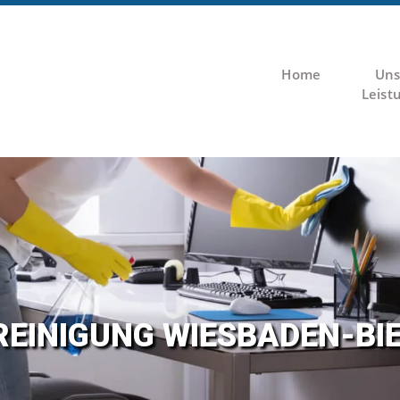
Home
Uns
Leist
­EI­NI­GUNG WIES­BA­DEN-BI