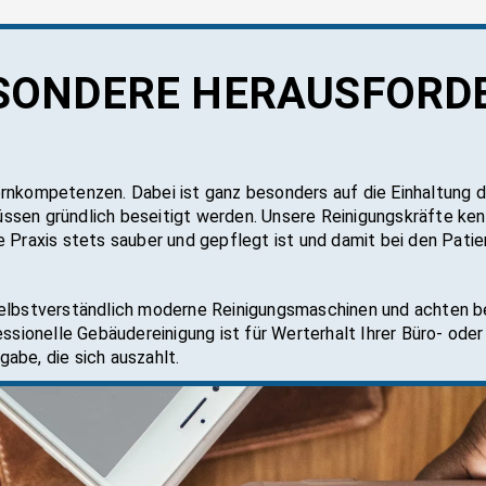
E­SON­DE­RE HER­AUS­FOR­
rnkompetenzen. Dabei ist ganz besonders auf die Einhaltung d
ssen gründlich beseitigt werden. Unsere Reinigungskräfte ken
 Praxis stets sauber und gepflegt ist und damit bei den Patie
selbstverständlich moderne Reinigungsmaschinen und achten be
essionelle Gebäudereinigung ist für Werterhalt Ihrer Büro- ode
abe, die sich auszahlt.