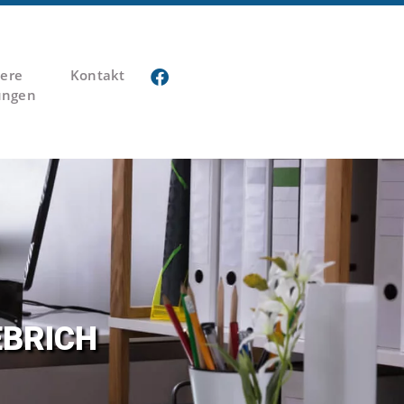
ere
Kontakt
ungen
E­BRICH