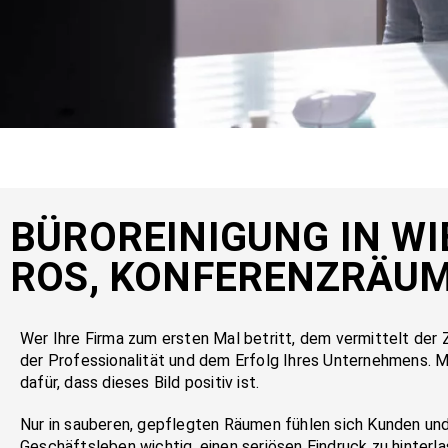
BÜ­ROR­EI­NI­GUNG IN WI
ROS, KON­FE­RENZ­RÄU­
Wer Ih­re Fir­ma zum ers­ten Mal be­tritt, dem ver­mit­telt der Z
der Pro­fes­sio­na­li­tät und dem Er­folg Ih­res Un­ter­neh­mens. Mi
da­für, dass die­ses Bild po­si­tiv ist.
Nur in sauberen, gepflegten Räumen fühlen sich Kunden und 
Geschäftsleben wichtig, einen seriösen Eindruck zu hinterl