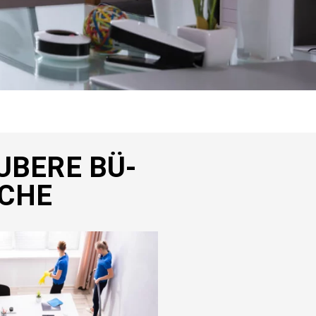
U­BE­RE BÜ­
­CHE