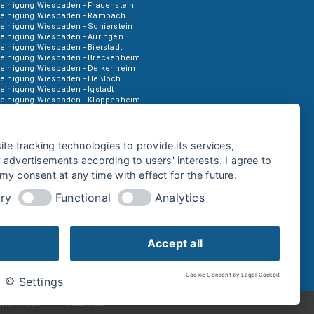
einigung Wiesbaden - Frauenstein
reinigung Wiesbaden - Rambach
einigung Wiesbaden - Schierstein
reinigung Wiesbaden - Auringen
einigung Wiesbaden - Bierstadt
reinigung Wiesbaden - Breckenheim
reinigung Wiesbaden - Delkenheim
reinigung Wiesbaden - Heßloch
einigung Wiesbaden - Igstadt
reinigung Wiesbaden - Kloppenheim
reinigung Wiesbaden - Amöneburg
einigung Wiesbaden - Mainz-Kastel
reinigung Wiesbaden - Kostheim
reinigung Wiesbaden - Medenbach
ite tracking technologies to provide its services,
reinigung Wiesbaden - Sonnenberg
advertisements according to users' interests. I agree to
y consent at any time with effect for the future.
ry
Functional
Analytics
Accept all
Cookie Consent by Legal Cockpit
Settings
atenschutz
Facebook