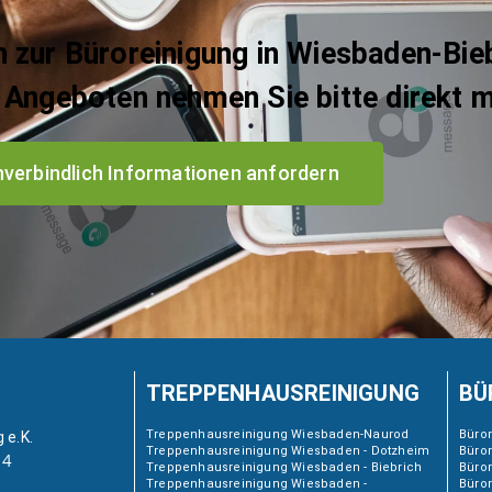
 zur Büroreinigung in Wiesbaden-Bieb
Angeboten nehmen Sie bitte direkt m
nverbindlich Informationen anfordern
TREPPENHAUSREINIGUNG
BÜ
Treppenhausreinigung Wiesbaden-Naurod
Büro
 e.K.
Treppenhausreinigung Wiesbaden - Dotzheim
Büro
 4
Treppenhausreinigung Wiesbaden - Biebrich
Büror
Treppenhausreinigung Wiesbaden -
Büro