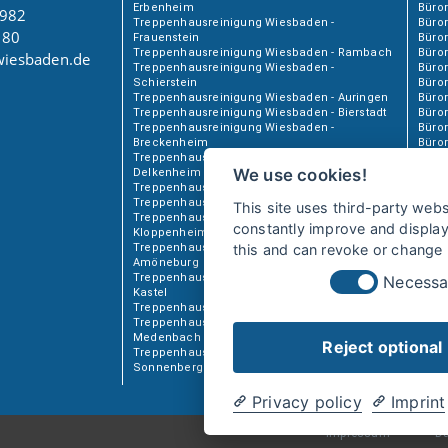
Erbenheim
Büror
3982
Treppenhausreinigung Wiesbaden -
Büro
 80
Frauenstein
Büror
Treppenhausreinigung Wiesbaden - Rambach
Büro
wiesbaden.de
Treppenhausreinigung Wiesbaden -
Büror
Schierstein
Büro
Treppenhausreinigung Wiesbaden - Auringen
Büro
Treppenhausreinigung Wiesbaden - Bierstadt
Büro
Treppenhausreinigung Wiesbaden -
Büror
Breckenheim
Büro
Treppenhausreinigung Wiesbaden -
Büro
We use cookies!
Delkenheim
Büror
Treppenhausreinigung Wiesbaden - Heßloch
Büro
Treppenhausreinigung Wiesbaden - Igstadt
Büro
This site uses third-party webs
Treppenhausreinigung Wiesbaden -
Büro
constantly improve and display 
Kloppenheim
Treppenhausreinigung Wiesbaden -
this and can revoke or change m
Amöneburg
Treppenhausreinigung Wiesbaden - Mainz-
Necessa
Kastel
Treppenhausreinigung Wiesbaden - Kostheim
Treppenhausreinigung Wiesbaden -
Medenbach
Reject optional
Treppenhausreinigung Wiesbaden -
Sonnenberg
Privacy policy
Imprint
Impressum
D