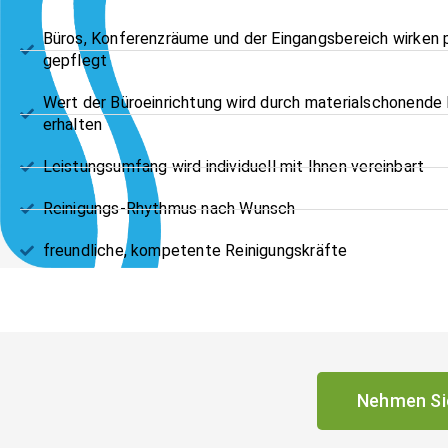
Büros, Konferenzräume und der Eingangsbereich wirken p
gepflegt
Wert der Büroeinrichtung wird durch materialschonende 
erhalten
Leistungsumfang wird individuell mit Ihnen vereinbart
Reinigungs-Rhythmus nach Wunsch
freundliche, kompetente Reinigungskräfte
Nehmen Sie