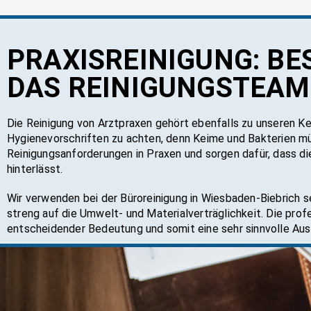
PRA­XIS­REI­NI­GUNG: B
DAS REI­NI­GUNGS­TEAM
Die Reinigung von Arztpraxen gehört ebenfalls zu unseren Ke
Hygienevorschriften zu achten, denn Keime und Bakterien mü
Reinigungsanforderungen in Praxen und sorgen dafür, dass die
hinterlässt.
Wir verwenden bei der Büroreinigung in Wiesbaden-Biebrich 
streng auf die Umwelt- und Materialverträglichkeit. Die prof
entscheidender Bedeutung und somit eine sehr sinnvolle Ausg