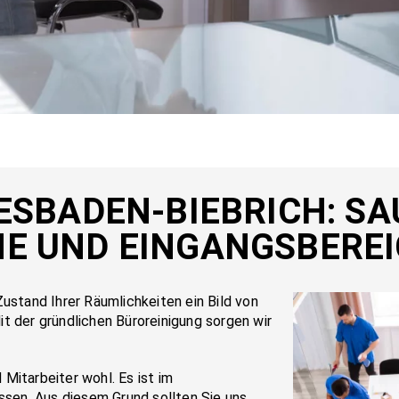
ES­BA­DEN-BIE­BRICH: SA
ME UND EIN­GANGS­BE­REI
u­stand Ih­rer Räum­lich­kei­ten ein Bild von
t der gründ­li­chen Bü­ror­ei­ni­gung sor­gen wir
Mitarbeiter wohl. Es ist im
assen. Aus diesem Grund sollten Sie uns