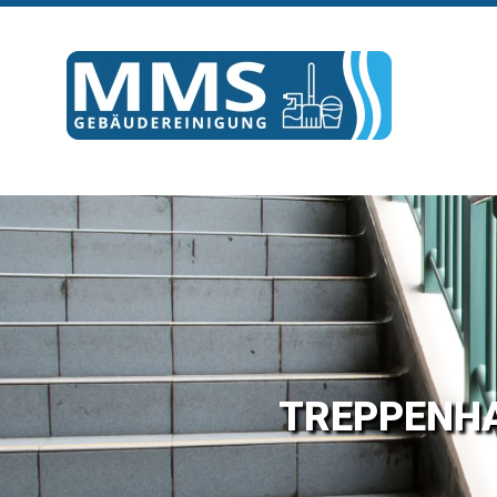
TREP­PEN­H