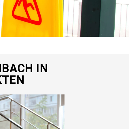
M­BACH IN
K­TEN