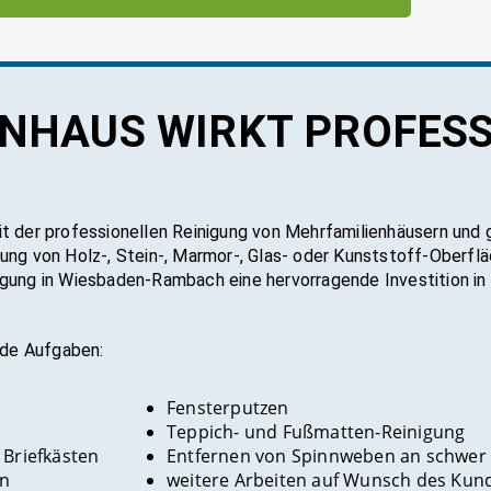
EN­HAUS WIRKT PRO­FES­
it der professionellen Reinigung von Mehrfamilienhäusern un
ung von Holz-, Stein-, Marmor-, Glas- oder Kunststoff-Oberflä
igung in Wiesbaden-Rambach eine hervorragende Investition i
nde Aufgaben:
Fensterputzen
Teppich- und Fußmatten-Reinigung
 Briefkästen
Entfernen von Spinnweben an schwer 
en
weitere Arbeiten auf Wunsch des Kun