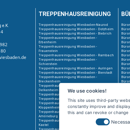
TREPPENHAUSREINIGUNG
BÜ
Treppenhausreinigung Wiesbaden-Naurod
Büro
 e.K.
Treppenhausreinigung Wiesbaden - Dotzheim
Büro
 4
Treppenhausreinigung Wiesbaden - Biebrich
Büror
Treppenhausreinigung Wiesbaden -
Büro
Erbenheim
Büror
3982
Treppenhausreinigung Wiesbaden -
Büro
 80
Frauenstein
Büror
Treppenhausreinigung Wiesbaden - Rambach
Büro
wiesbaden.de
Treppenhausreinigung Wiesbaden -
Büror
Schierstein
Büro
Treppenhausreinigung Wiesbaden - Auringen
Büro
Treppenhausreinigung Wiesbaden - Bierstadt
Büro
Treppenhausreinigung Wiesbaden -
Büror
Breckenheim
Büro
Treppenhausreinigung Wiesbaden -
Büro
We use cookies!
Delkenheim
Büror
Treppenhausreinigung Wiesbaden - Heßloch
Büro
Treppenhausreinigung Wiesbaden - Igstadt
Büro
This site uses third-party webs
Treppenhausreinigung Wiesbaden -
Büro
constantly improve and display 
Kloppenheim
this and can revoke or change m
Treppenhausreinigung Wiesbaden -
Amöneburg
Treppenhausreinigung Wiesbaden - Mainz-
Necessa
Kastel
Treppenhausreinigung Wiesbaden - Kostheim