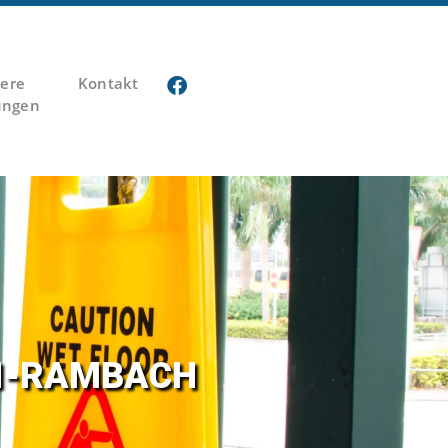
ere
Kontakt
ungen
EN-RAM­BACH