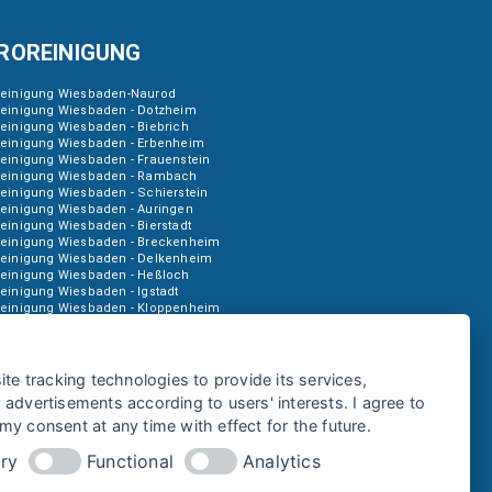
ROREINIGUNG
reinigung Wiesbaden-Naurod
reinigung Wiesbaden - Dotzheim
einigung Wiesbaden - Biebrich
reinigung Wiesbaden - Erbenheim
einigung Wiesbaden - Frauenstein
reinigung Wiesbaden - Rambach
einigung Wiesbaden - Schierstein
reinigung Wiesbaden - Auringen
einigung Wiesbaden - Bierstadt
reinigung Wiesbaden - Breckenheim
reinigung Wiesbaden - Delkenheim
reinigung Wiesbaden - Heßloch
einigung Wiesbaden - Igstadt
reinigung Wiesbaden - Kloppenheim
reinigung Wiesbaden - Amöneburg
einigung Wiesbaden - Mainz-Kastel
reinigung Wiesbaden - Kostheim
reinigung Wiesbaden - Medenbach
ite tracking technologies to provide its services,
reinigung Wiesbaden - Sonnenberg
advertisements according to users' interests. I agree to
y consent at any time with effect for the future.
ry
Functional
Analytics