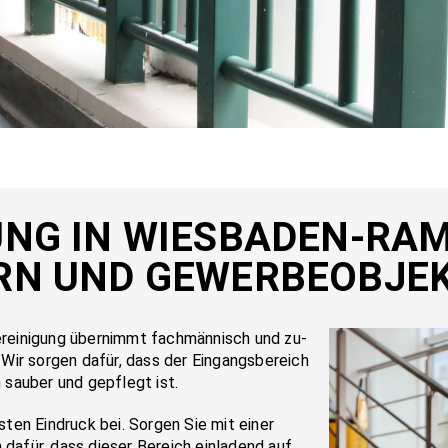
GUNG IN WIES­BA­DEN-RA
ERN UND GE­WER­BE­OB­JE
rei­ni­gung über­nimmt fach­män­nisch und zu­
 Wir sor­gen da­für, dass der Ein­gangs­be­reich
n sau­ber und ge­pflegt ist.
ten Eindruck bei. Sorgen Sie mit einer
afür, dass dieser Bereich einladend auf