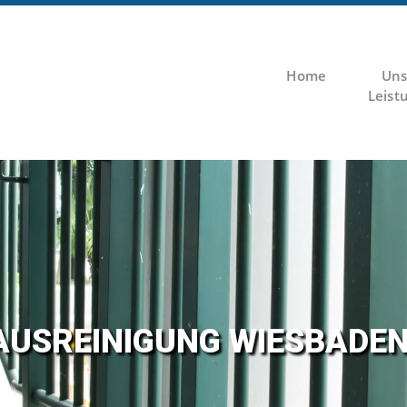
Home
Uns
Leist
AUS­REI­NI­GUNG WIES­BA­D