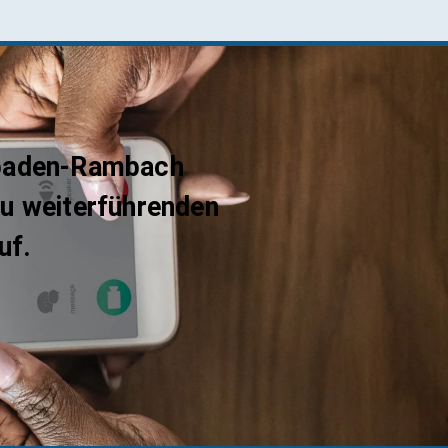
esbaden-Rambach
u weiterführenden
uf.