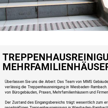
TREP­PEN­HAUS­REI­NI­
MEHR­FA­MI­LI­EN­HÄU­S
Über­las­sen Sie uns die Ar­beit: Das Team von MMS Ge­bäu­de­
ver­läs­sig die Trep­pen­haus­rei­ni­gung in Wies­ba­den-Ram­bach.
von Bü­ro­ge­bäu­den, Pra­xen, Mehr­fa­mi­li­en­häu­sern und Fir­me
Der Zustand des Eingangsbereichs trägt wesentlich zum ers
regelmäßigen Treppenhausreinigung in Wiesbaden-Rambach d