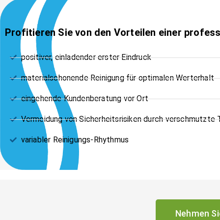
Profitieren Sie von den Vorteilen einer prof
positiver, einladender erster Eindruck
materialschonende Reinigung für optimalen Werterhalt
eingehende Kundenberatung vor Ort
Vermeidung von Sicherheitsrisiken durch verschmutzte
variabler Reinigungs-Rhythmus
Nehmen Sie