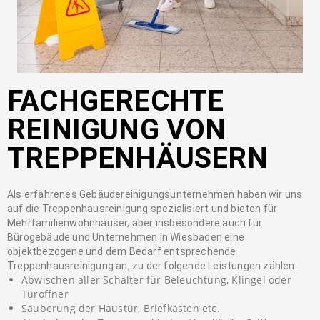
FACHGERECHTE
REINIGUNG VON
TREPPENHÄUSERN
Als erfahrenes Gebäudereinigungsunternehmen haben wir uns
auf die Treppenhausreinigung spezialisiert und bieten für
Mehrfamilienwohnhäuser, aber insbesondere auch für
Bürogebäude und Unternehmen in Wiesbaden eine
objektbezogene und dem Bedarf entsprechende
Treppenhausreinigung an, zu der folgende Leistungen zählen:
Abwischen aller Schalter für Beleuchtung, Klingel oder
Türöffner
Säuberung der Haustür, Briefkästen etc.