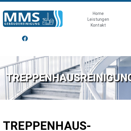
Home
Leistungen
Kontakt
TREPPENHAUSREINIGUN
TREPPEN­HAUS­